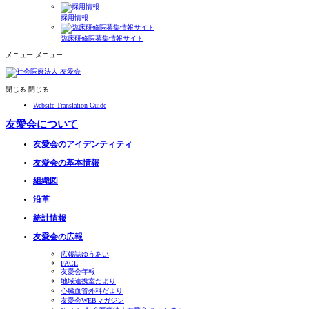
採用情報
臨床研修医募集情報サイト
メニュー
メニュー
閉じる
閉じる
Website Translation Guide
友愛会について
友愛会のアイデンティティ
友愛会の基本情報
組織図
沿革
統計情報
友愛会の広報
広報誌ゆうあい
FACE
友愛会年報
地域連携室だより
心臓血管外科だより
友愛会WEBマガジン