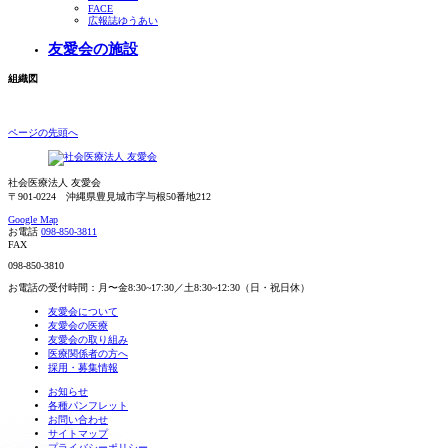
FACE
広報誌ゆうあい
友愛会の施設
組織図
ページの先頭へ
社会医療法人 友愛会
〒901-0224 沖縄県豊見城市字与根50番地212
Google Map
お電話
098-850-3811
FAX
098-850-3810
お電話の受付時間：月〜金8:30~17:30／土8:30~12:30（日・祝日休）
友愛会について
友愛会の医療
友愛会の取り組み
医療関係者の方へ
採用・募集情報
お知らせ
各種パンフレット
お問い合わせ
サイトマップ
プライバシーポリシー