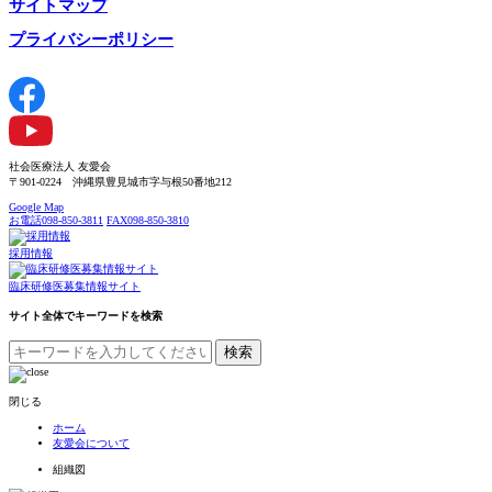
サイトマップ
プライバシーポリシー
社会医療法人 友愛会
〒901-0224 沖縄県豊見城市字与根50番地212
Google Map
お電話
098-850-3811
FAX
098-850-3810
採用情報
臨床研修医募集情報サイト
サイト全体でキーワードを検索
検索
閉じる
ホーム
友愛会について
組織図