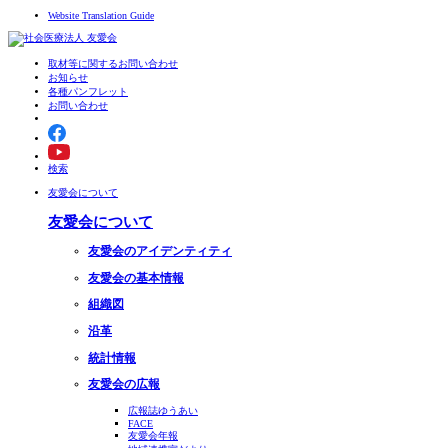
Website Translation Guide
取材等に関するお問い合わせ
お知らせ
各種パンフレット
お問い合わせ
検索
友愛会について
友愛会について
友愛会のアイデンティティ
友愛会の基本情報
組織図
沿革
統計情報
友愛会の広報
広報誌ゆうあい
FACE
友愛会年報