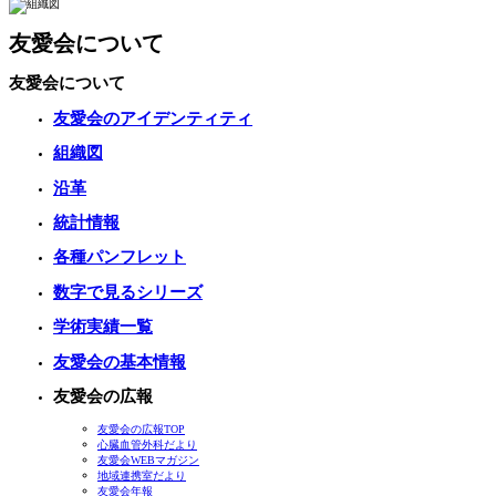
友愛会について
友愛会について
友愛会のアイデンティティ
組織図
沿革
統計情報
各種パンフレット
数字で見るシリーズ
学術実績一覧
友愛会の基本情報
友愛会の広報
友愛会の広報TOP
心臓血管外科だより
友愛会WEBマガジン
地域連携室だより
友愛会年報