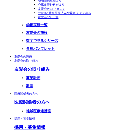
地域連携室だより
心臓血管外科だより
友愛会WEBマガジン
Youtube 社会医療法人友愛会 チャンネル
友愛会SNS一覧
学術実績一覧
友愛会の施設
数字で見るシリーズ
各種パンフレット
友愛会の医療
友愛会の取り組み
友愛会の取り組み
事業計画
教育
医療関係者の方へ
医療関係者の方へ
地域医療連携室
採用・募集情報
採用・募集情報