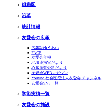
組織図
沿革
統計情報
友愛会の広報
広報誌ゆうあい
FACE
友愛会年報
地域連携室だより
心臓血管外科だより
友愛会WEBマガジン
Youtube 社会医療法人友愛会 チャンネル
友愛会SNS一覧
学術実績一覧
友愛会の施設