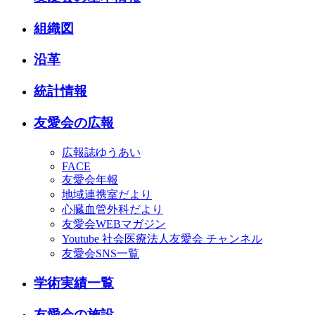
組織図
沿革
統計情報
友愛会の広報
広報誌ゆうあい
FACE
友愛会年報
地域連携室だより
心臓血管外科だより
友愛会WEBマガジン
Youtube 社会医療法人友愛会 チャンネル
友愛会SNS一覧
学術実績一覧
友愛会の施設