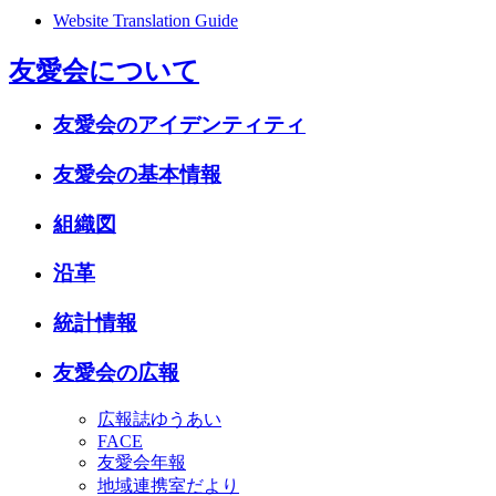
Website Translation Guide
友愛会について
友愛会のアイデンティティ
友愛会の基本情報
組織図
沿革
統計情報
友愛会の広報
広報誌ゆうあい
FACE
友愛会年報
地域連携室だより