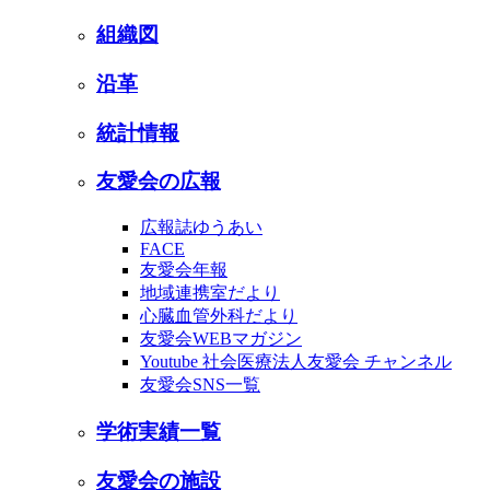
組織図
沿革
統計情報
友愛会の広報
広報誌ゆうあい
FACE
友愛会年報
地域連携室だより
心臓血管外科だより
友愛会WEBマガジン
Youtube 社会医療法人友愛会 チャンネル
友愛会SNS一覧
学術実績一覧
友愛会の施設