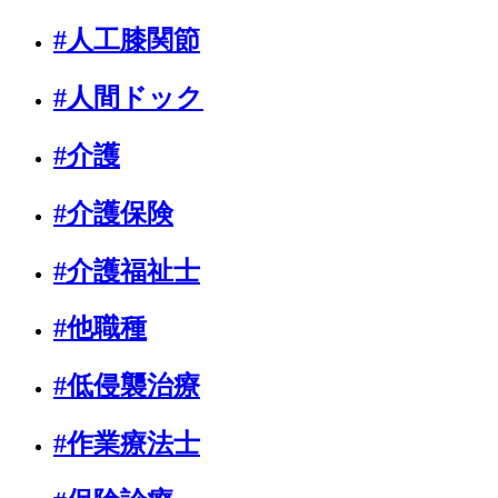
#人工膝関節
#人間ドック
#介護
#介護保険
#介護福祉士
#他職種
#低侵襲治療
#作業療法士