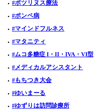
#ボツリヌス療法
#ポンペ病
#マインドフルネス
#マタニティ
#ムコ多糖症 I・II・IVA・VI型
#メディカルアシスタント
#もちつき大会
#ゆいまーる
#ゆずりは訪問診療所