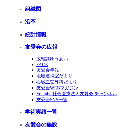
組織図
沿革
統計情報
友愛会の広報
広報誌ゆうあい
FACE
友愛会年報
地域連携室だより
心臓血管外科だより
友愛会WEBマガジン
Youtube 社会医療法人友愛会 チャンネル
友愛会SNS一覧
学術実績一覧
友愛会の施設