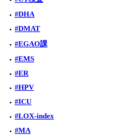
#DHA
#DMAT
#EGAO課
#EMS
#ER
#HPV
#ICU
#LOX-index
#MA