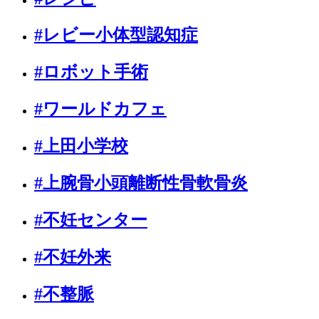
#レビー小体型認知症
#ロボット手術
#ワールドカフェ
#上田小学校
#上腕骨小頭離断性骨軟骨炎
#不妊センター
#不妊外来
#不整脈