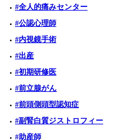
#全人的痛みセンター
#公認心理師
#内視鏡手術
#出産
#初期研修医
#前立腺がん
#前頭側頭型認知症
#副腎白質ジストロフィー
#助産師