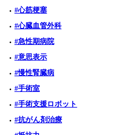
#心筋梗塞
#心臓血管外科
#急性期病院
#意思表示
#慢性腎臓病
#手術室
#手術支援ロボット
#抗がん剤治療