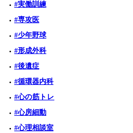
#実働訓練
#専攻医
#少年野球
#形成外科
#後遺症
#循環器内科
#心の筋トレ
#心房細動
#心理相談室