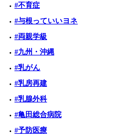
#不育症
#与根っていいヨネ
#両親学級
#九州・沖縄
#乳がん
#乳房再建
#乳腺外科
#亀田総合病院
#予防医療