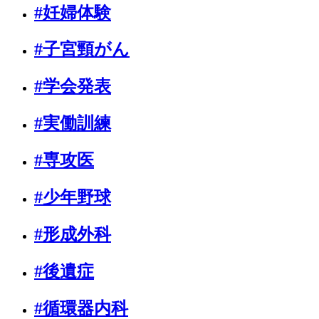
#妊婦体験
#子宮頸がん
#学会発表
#実働訓練
#専攻医
#少年野球
#形成外科
#後遺症
#循環器内科