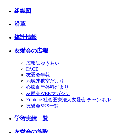
組織図
沿革
統計情報
友愛会の広報
広報誌ゆうあい
FACE
友愛会年報
地域連携室だより
心臓血管外科だより
友愛会WEBマガジン
Youtube 社会医療法人友愛会 チャンネル
友愛会SNS一覧
学術実績一覧
友愛会の施設