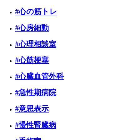
#心の筋トレ
#心房細動
#心理相談室
#心筋梗塞
#心臓血管外科
#急性期病院
#意思表示
#慢性腎臓病