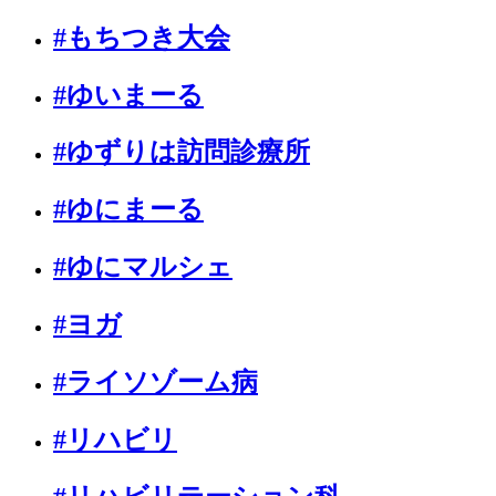
#もちつき大会
#ゆいまーる
#ゆずりは訪問診療所
#ゆにまーる
#ゆにマルシェ
#ヨガ
#ライソゾーム病
#リハビリ