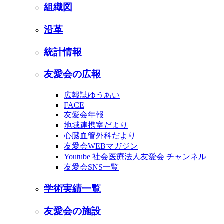
組織図
沿革
統計情報
友愛会の広報
広報誌ゆうあい
FACE
友愛会年報
地域連携室だより
心臓血管外科だより
友愛会WEBマガジン
Youtube 社会医療法人友愛会 チャンネル
友愛会SNS一覧
学術実績一覧
友愛会の施設