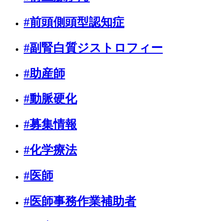
#前頭側頭型認知症
#副腎白質ジストロフィー
#助産師
#動脈硬化
#募集情報
#化学療法
#医師
#医師事務作業補助者