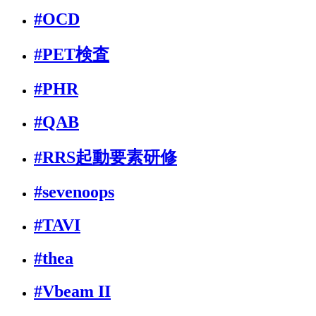
#OCD
#PET検査
#PHR
#QAB
#RRS起動要素研修
#sevenoops
#TAVI
#thea
#Vbeam II