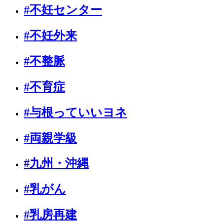
#不妊センター
#不妊外来
#不整脈
#不育症
#与根っていいヨネ
#両親学級
#九州・沖縄
#乳がん
#乳房再建