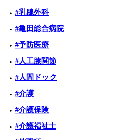
#乳腺外科
#亀田総合病院
#予防医療
#人工膝関節
#人間ドック
#介護
#介護保険
#介護福祉士