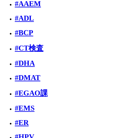
#AAEM
#ADL
#BCP
#CT検査
#DHA
#DMAT
#EGAO課
#EMS
#ER
#HPV