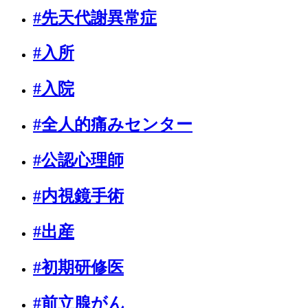
#先天代謝異常症
#入所
#入院
#全人的痛みセンター
#公認心理師
#内視鏡手術
#出産
#初期研修医
#前立腺がん