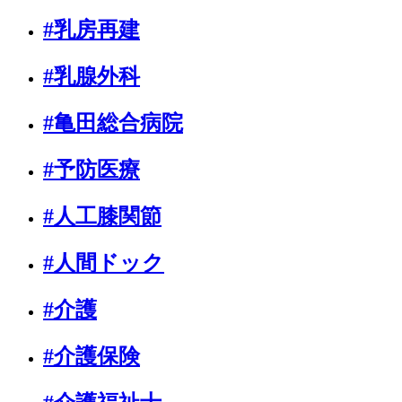
#乳房再建
#乳腺外科
#亀田総合病院
#予防医療
#人工膝関節
#人間ドック
#介護
#介護保険