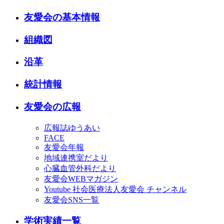
友愛会の基本情報
組織図
沿革
統計情報
友愛会の広報
広報誌ゆうあい
FACE
友愛会年報
地域連携室だより
心臓血管外科だより
友愛会WEBマガジン
Youtube 社会医療法人友愛会 チャンネル
友愛会SNS一覧
学術実績一覧