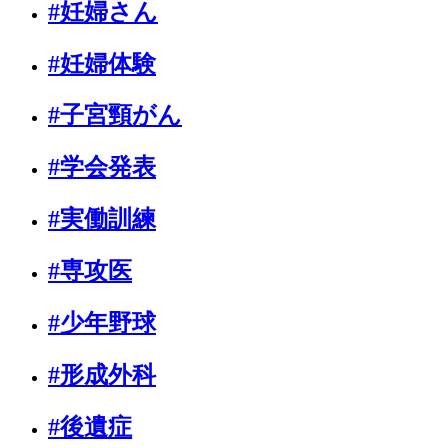
#妊婦さん
#妊婦体験
#子宮頸がん
#学会発表
#実働訓練
#専攻医
#少年野球
#形成外科
#後遺症