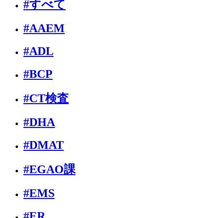
#すべて
#AAEM
#ADL
#BCP
#CT検査
#DHA
#DMAT
#EGAO課
#EMS
#ER