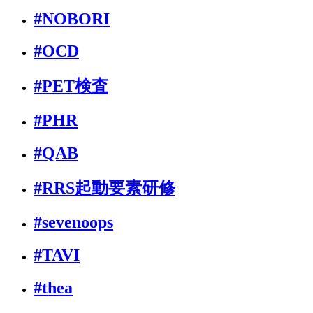
#NOBORI
#OCD
#PET検査
#PHR
#QAB
#RRS起動要素研修
#sevenoops
#TAVI
#thea