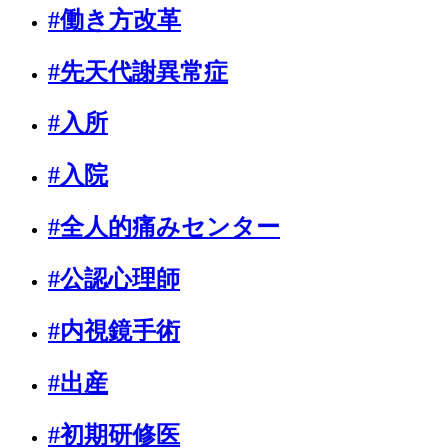
#働き方改革
#先天代謝異常症
#入所
#入院
#全人的痛みセンター
#公認心理師
#内視鏡手術
#出産
#初期研修医