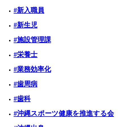
#新入職員
#新生児
#施設管理課
#栄養士
#業務効率化
#歯周病
#歯科
#沖縄スポーツ健康を推進する会