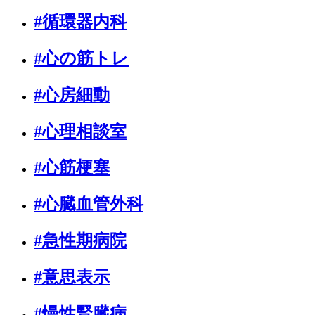
#循環器内科
#心の筋トレ
#心房細動
#心理相談室
#心筋梗塞
#心臓血管外科
#急性期病院
#意思表示
#慢性腎臓病