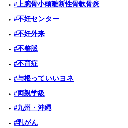
#上腕骨小頭離断性骨軟骨炎
#不妊センター
#不妊外来
#不整脈
#不育症
#与根っていいヨネ
#両親学級
#九州・沖縄
#乳がん