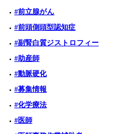
#前立腺がん
#前頭側頭型認知症
#副腎白質ジストロフィー
#助産師
#動脈硬化
#募集情報
#化学療法
#医師