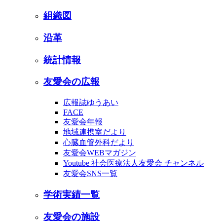
組織図
沿革
統計情報
友愛会の広報
広報誌ゆうあい
FACE
友愛会年報
地域連携室だより
心臓血管外科だより
友愛会WEBマガジン
Youtube 社会医療法人友愛会 チャンネル
友愛会SNS一覧
学術実績一覧
友愛会の施設