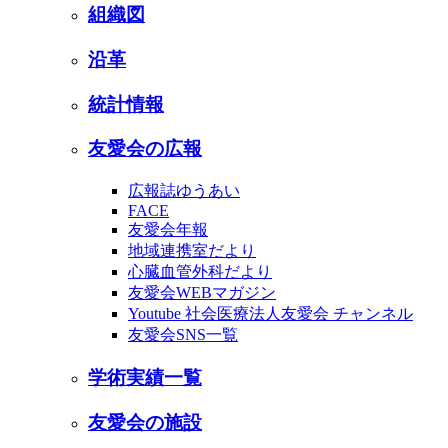
組織図
沿革
統計情報
友愛会の広報
広報誌ゆうあい
FACE
友愛会年報
地域連携室だより
心臓血管外科だより
友愛会WEBマガジン
Youtube 社会医療法人友愛会 チャンネル
友愛会SNS一覧
学術実績一覧
友愛会の施設