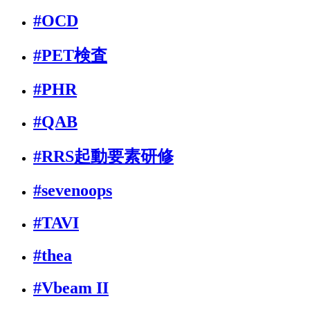
#OCD
#PET検査
#PHR
#QAB
#RRS起動要素研修
#sevenoops
#TAVI
#thea
#Vbeam II