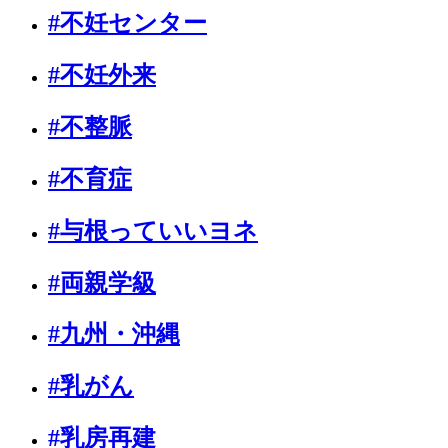
#不妊センター
#不妊外来
#不整脈
#不育症
#与根っていいヨネ
#両親学級
#九州・沖縄
#乳がん
#乳房再建