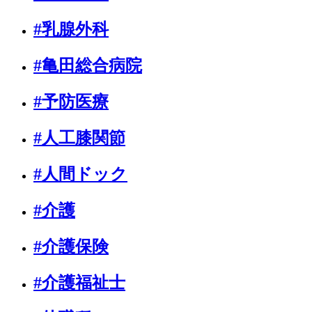
#乳腺外科
#亀田総合病院
#予防医療
#人工膝関節
#人間ドック
#介護
#介護保険
#介護福祉士