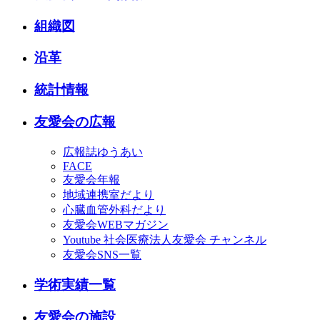
組織図
沿革
統計情報
友愛会の広報
広報誌ゆうあい
FACE
友愛会年報
地域連携室だより
心臓血管外科だより
友愛会WEBマガジン
Youtube 社会医療法人友愛会 チャンネル
友愛会SNS一覧
学術実績一覧
友愛会の施設