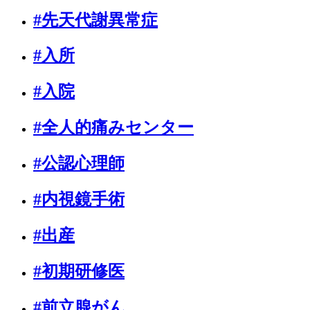
#先天代謝異常症
#入所
#入院
#全人的痛みセンター
#公認心理師
#内視鏡手術
#出産
#初期研修医
#前立腺がん