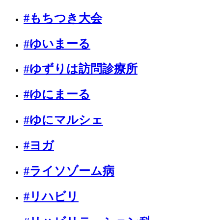
#もちつき大会
#ゆいまーる
#ゆずりは訪問診療所
#ゆにまーる
#ゆにマルシェ
#ヨガ
#ライソゾーム病
#リハビリ