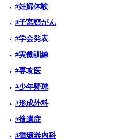
#妊婦体験
#子宮頸がん
#学会発表
#実働訓練
#専攻医
#少年野球
#形成外科
#後遺症
#循環器内科