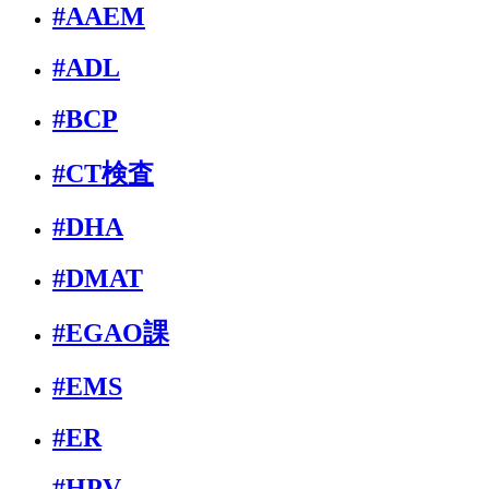
#AAEM
#ADL
#BCP
#CT検査
#DHA
#DMAT
#EGAO課
#EMS
#ER
#HPV