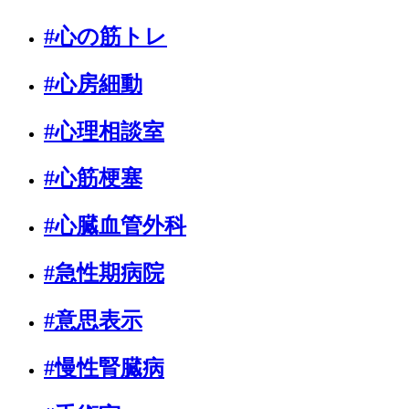
#心の筋トレ
#心房細動
#心理相談室
#心筋梗塞
#心臓血管外科
#急性期病院
#意思表示
#慢性腎臓病