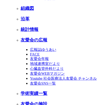
組織図
沿革
統計情報
友愛会の広報
広報誌ゆうあい
FACE
友愛会年報
地域連携室だより
心臓血管外科だより
友愛会WEBマガジン
Youtube 社会医療法人友愛会 チャンネル
友愛会SNS一覧
学術実績一覧
友愛会の施設