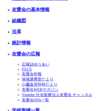
友愛会の基本情報
組織図
沿革
統計情報
友愛会の広報
広報誌ゆうあい
FACE
友愛会年報
地域連携室だより
心臓血管外科だより
友愛会WEBマガジン
Youtube 社会医療法人友愛会 チャンネル
友愛会SNS一覧
学術実績一覧