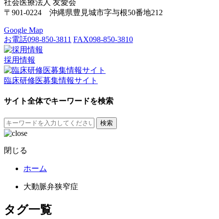
社会医療法人 友愛会
〒901-0224 沖縄県豊見城市字与根50番地212
Google Map
お電話
098-850-3811
FAX
098-850-3810
採用情報
臨床研修医募集情報サイト
サイト全体でキーワードを検索
検索
閉じる
ホーム
大動脈弁狭窄症
タグ一覧