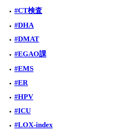
#CT検査
#DHA
#DMAT
#EGAO課
#EMS
#ER
#HPV
#ICU
#LOX-index