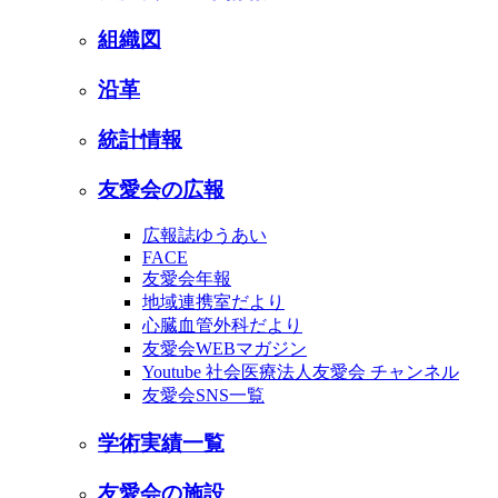
組織図
沿革
統計情報
友愛会の広報
広報誌ゆうあい
FACE
友愛会年報
地域連携室だより
心臓血管外科だより
友愛会WEBマガジン
Youtube 社会医療法人友愛会 チャンネル
友愛会SNS一覧
学術実績一覧
友愛会の施設