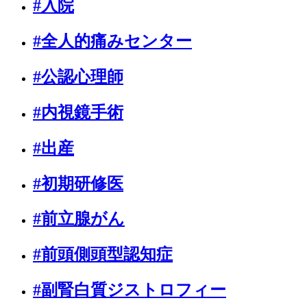
#入院
#全人的痛みセンター
#公認心理師
#内視鏡手術
#出産
#初期研修医
#前立腺がん
#前頭側頭型認知症
#副腎白質ジストロフィー