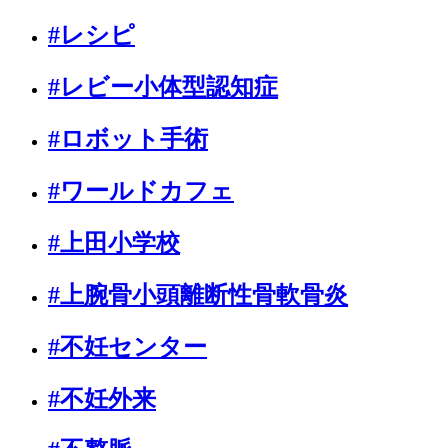
#レシピ
#レビー小体型認知症
#ロボット手術
#ワールドカフェ
#上田小学校
#上腕骨小頭離断性骨軟骨炎
#不妊センター
#不妊外来