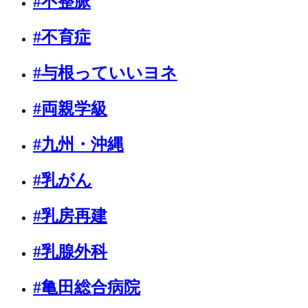
#不整脈
#不育症
#与根っていいヨネ
#両親学級
#九州・沖縄
#乳がん
#乳房再建
#乳腺外科
#亀田総合病院