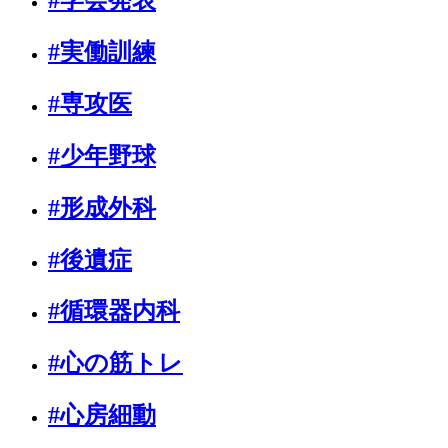
#学会発表
#実働訓練
#専攻医
#少年野球
#形成外科
#後遺症
#循環器内科
#心の筋トレ
#心房細動