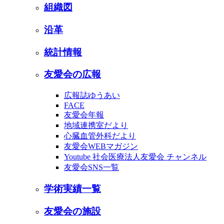
組織図
沿革
統計情報
友愛会の広報
広報誌ゆうあい
FACE
友愛会年報
地域連携室だより
心臓血管外科だより
友愛会WEBマガジン
Youtube 社会医療法人友愛会 チャンネル
友愛会SNS一覧
学術実績一覧
友愛会の施設