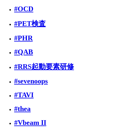
#OCD
#PET検査
#PHR
#QAB
#RRS起動要素研修
#sevenoops
#TAVI
#thea
#Vbeam II