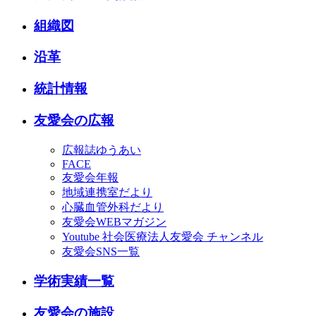
組織図
沿革
統計情報
友愛会の広報
広報誌ゆうあい
FACE
友愛会年報
地域連携室だより
心臓血管外科だより
友愛会WEBマガジン
Youtube 社会医療法人友愛会 チャンネル
友愛会SNS一覧
学術実績一覧
友愛会の施設