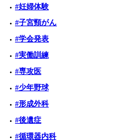
#妊婦体験
#子宮頸がん
#学会発表
#実働訓練
#専攻医
#少年野球
#形成外科
#後遺症
#循環器内科