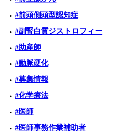
#前頭側頭型認知症
#副腎白質ジストロフィー
#助産師
#動脈硬化
#募集情報
#化学療法
#医師
#医師事務作業補助者