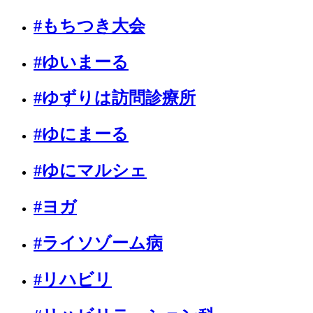
#もちつき大会
#ゆいまーる
#ゆずりは訪問診療所
#ゆにまーる
#ゆにマルシェ
#ヨガ
#ライソゾーム病
#リハビリ