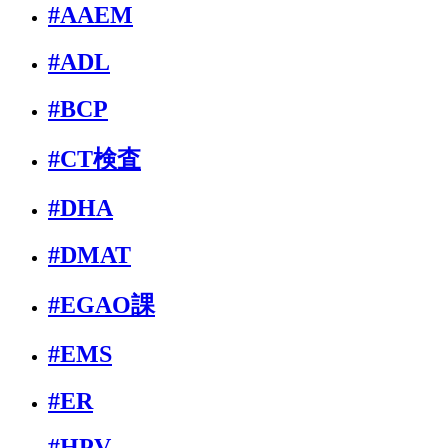
#AAEM
#ADL
#BCP
#CT検査
#DHA
#DMAT
#EGAO課
#EMS
#ER
#HPV