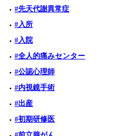
#先天代謝異常症
#入所
#入院
#全人的痛みセンター
#公認心理師
#内視鏡手術
#出産
#初期研修医
#前立腺がん