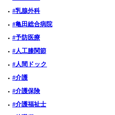
#乳腺外科
#亀田総合病院
#予防医療
#人工膝関節
#人間ドック
#介護
#介護保険
#介護福祉士