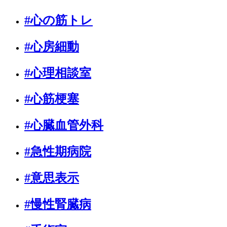
#心の筋トレ
#心房細動
#心理相談室
#心筋梗塞
#心臓血管外科
#急性期病院
#意思表示
#慢性腎臓病