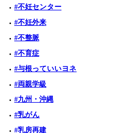
#不妊センター
#不妊外来
#不整脈
#不育症
#与根っていいヨネ
#両親学級
#九州・沖縄
#乳がん
#乳房再建