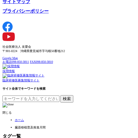
サイトマップ
プライバシーポリシー
社会医療法人 友愛会
〒901-0224 沖縄県豊見城市字与根50番地212
Google Map
お電話
098-850-3811
FAX
098-850-3810
採用情報
臨床研修医募集情報サイト
サイト全体でキーワードを検索
検索
閉じる
ホーム
臓器移植普及推進月間
タグ一覧