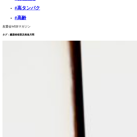
#高タンパク
#高齢
友愛会WEBマガジン
タグ：臓器移植普及推進月間