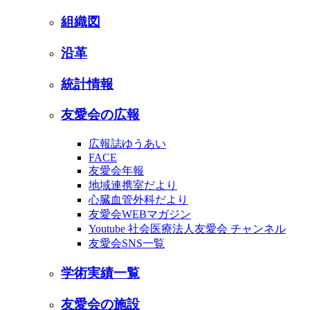
組織図
沿革
統計情報
友愛会の広報
広報誌ゆうあい
FACE
友愛会年報
地域連携室だより
心臓血管外科だより
友愛会WEBマガジン
Youtube 社会医療法人友愛会 チャンネル
友愛会SNS一覧
学術実績一覧
友愛会の施設