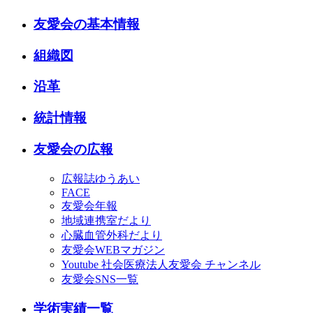
友愛会の基本情報
組織図
沿革
統計情報
友愛会の広報
広報誌ゆうあい
FACE
友愛会年報
地域連携室だより
心臓血管外科だより
友愛会WEBマガジン
Youtube 社会医療法人友愛会 チャンネル
友愛会SNS一覧
学術実績一覧