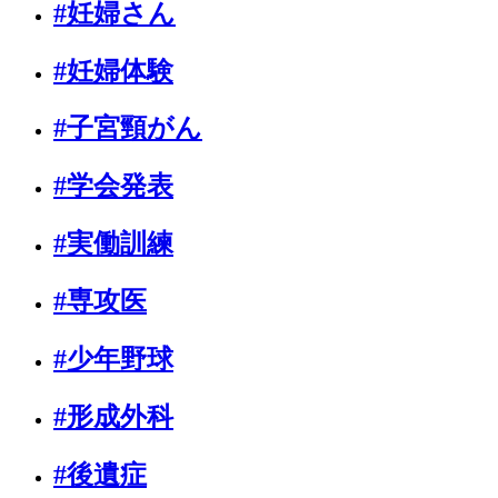
#妊婦さん
#妊婦体験
#子宮頸がん
#学会発表
#実働訓練
#専攻医
#少年野球
#形成外科
#後遺症