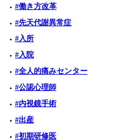
#働き方改革
#先天代謝異常症
#入所
#入院
#全人的痛みセンター
#公認心理師
#内視鏡手術
#出産
#初期研修医