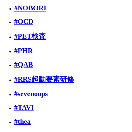
#NOBORI
#OCD
#PET検査
#PHR
#QAB
#RRS起動要素研修
#sevenoops
#TAVI
#thea