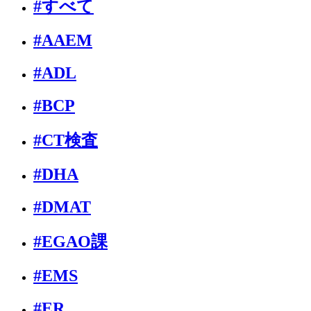
#すべて
#AAEM
#ADL
#BCP
#CT検査
#DHA
#DMAT
#EGAO課
#EMS
#ER