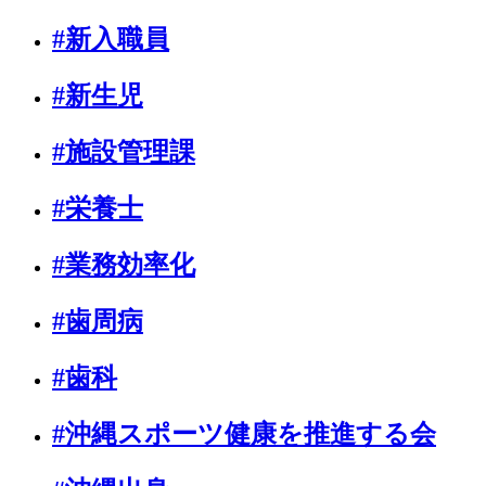
#新入職員
#新生児
#施設管理課
#栄養士
#業務効率化
#歯周病
#歯科
#沖縄スポーツ健康を推進する会