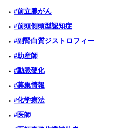
#前立腺がん
#前頭側頭型認知症
#副腎白質ジストロフィー
#助産師
#動脈硬化
#募集情報
#化学療法
#医師