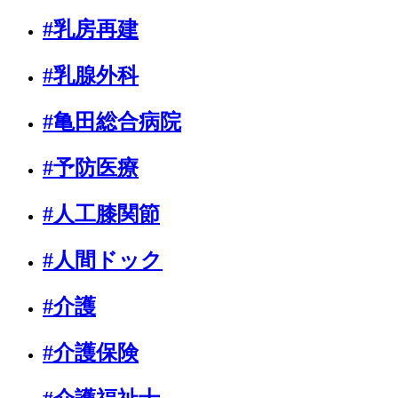
#乳房再建
#乳腺外科
#亀田総合病院
#予防医療
#人工膝関節
#人間ドック
#介護
#介護保険