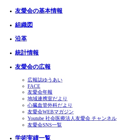
友愛会の基本情報
組織図
沿革
統計情報
友愛会の広報
広報誌ゆうあい
FACE
友愛会年報
地域連携室だより
心臓血管外科だより
友愛会WEBマガジン
Youtube 社会医療法人友愛会 チャンネル
友愛会SNS一覧
学術実績一覧