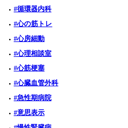
#循環器内科
#心の筋トレ
#心房細動
#心理相談室
#心筋梗塞
#心臓血管外科
#急性期病院
#意思表示
#慢性腎臓病