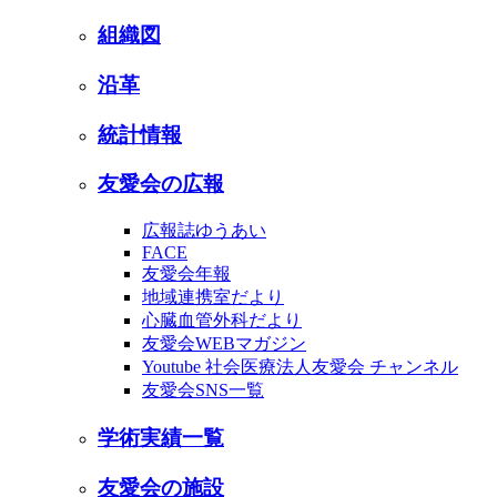
組織図
沿革
統計情報
友愛会の広報
広報誌ゆうあい
FACE
友愛会年報
地域連携室だより
心臓血管外科だより
友愛会WEBマガジン
Youtube 社会医療法人友愛会 チャンネル
友愛会SNS一覧
学術実績一覧
友愛会の施設