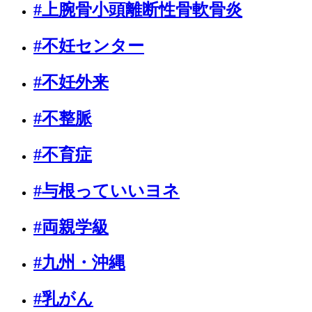
#上腕骨小頭離断性骨軟骨炎
#不妊センター
#不妊外来
#不整脈
#不育症
#与根っていいヨネ
#両親学級
#九州・沖縄
#乳がん